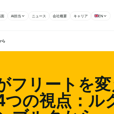
画面
AI担当
ニュース
会社概要
キャリア
EN
から
Iがフリートを変
4つの視点：ル