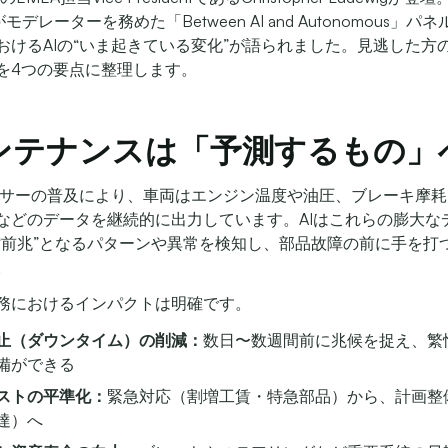
氏がモデレーターを務めた「Between AI and Autonomous」
おけるAIの“いま起きている変化”が語られました。見逃した方
を4つの要点に整理します。
 メンテナンスは「予測するもの」
Tセンサーの普及により、車両はエンジン温度や油圧、ブレーキ摩耗
などのデータを継続的に出力しています。AIはこれらの膨大な
“前兆”となるパターンや異常を検知し、部品故障の前に手を打
。
務におけるインパクトは明確です。
止（ダウンタイム）の削減：
数日〜数週間前に兆候を捉え、繁
備ができる
ストの平準化：
緊急対応（割増工賃・特急部品）から、計画整
達）へ