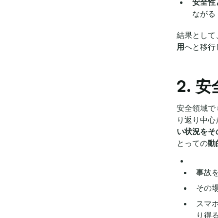
安全性
ながる
結果として
用
へと移行
2.
安全領域で
り返り中心
い状況をそ
とっての
動
事故を
その
スマ
り得