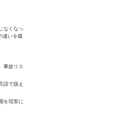
じなくなっ
の違いを吸
、事故リス
言語で扱え
開を現実に