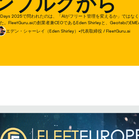
ンブルクから
urope Days 2025で問われたのは、「AIがフリート管理を変えるか」では
FleetGuru.aiの創業者兼CEOであるEden Shirleyと、GeotabのE
あるChristopher Ludewigが、ルクセンブルクのメインステージに
エデン・シャーレイ（Eden Shirley）
•
代表取締役 / FleetGuru.ai
た。