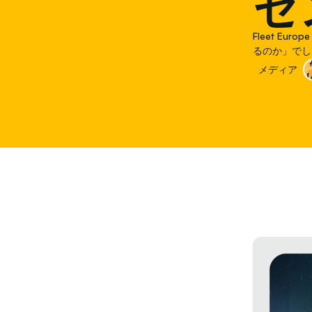
セ
Fleet E
るのか」でした。
プレジデントで
メディア
いに答えまし