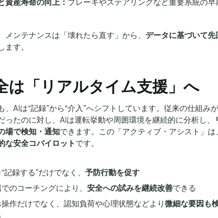
と資産寿命の向上：
ブレーキやステアリングなど重要系統の早
、メンテナンスは「壊れたら直す」から、
データに基づいて先
します。
 安全は「リアルタイム支援」へ
も、AIは“記録”から“介入”へシフトしています。従来の仕組み
だったのに対し、AIは運転挙動や周囲環境を継続的に分析し、
の場で検知・通知
できます。この「アクティブ・アシスト」は
的な安全コパイロット
です。
“記録する”だけでなく、
予防行動を促す
場でのコーチングにより、
安全への試みを継続改善
できる
ホ操作だけでなく、認知負荷や心理状態などより
微細な要因も
る