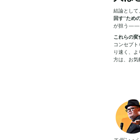
結論として
回す”ため
が担う——
これらの変
コンセプト
り速く、よ
方は、お気
エデン・シャ