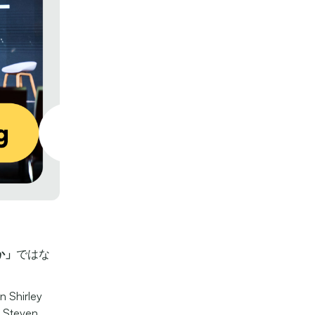
か」
ではな
hirley
Steven