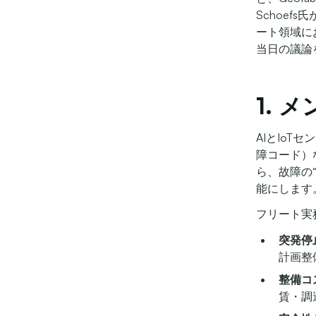
Schoefs
ート領域に
当日の議論
1.
AIとIo
障コード）
ら、故障の
能にします
フリート実
突発停
計画整
整備コ
賃・調