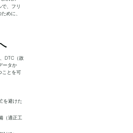
パネルで、フリ
のために、
へ
、DTC（故
データか
つことを可
忙を避けた
備（適正工