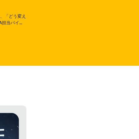
なく、「どう変え
MEA担当バイス
登壇し、その問