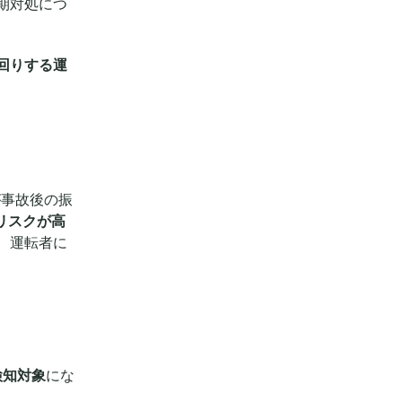
期対処につ
回りする運
が事故後の振
リスクが高
、運転者に
検知対象
にな