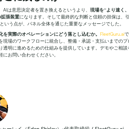
、AIは意思決定者を置き換えるというより、
現場を“より速く
の拡張装置
になります。そして最終的な判断と信頼の担保は、
という点が、パネル全体を通じた重要なメッセージでした。
化を実際のオペレーションにどう落とし込むか。
FleetGuru.ai
で
を現場のワークフローに統合し、整備・承認・支払いまでのプ
り透明に進めるための仕組みを提供しています。デモやご相談
軽にお問い合わせください。
ーレイ（Eden Shirley）
•
代表取締役 / FleetGuru.ai