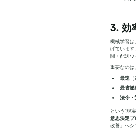
3.
機械学習は
げています
間・配送ウ
重要なのは
最速
（
最省燃
法令・
という“現
意思決定プ
改善」へシ